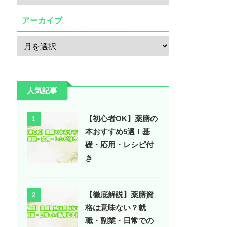
アーカイブ
人気記事
【初心者OK】薬膳の
1
本おすすめ5選！基
礎・応用・レシピ付
き
【徹底解説】薬膳資
2
格は意味ない？就
職・副業・日常での