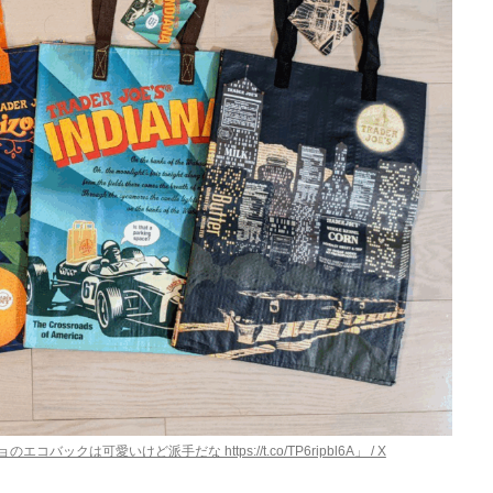
エコバックは可愛いけど派手だな https://t.co/TP6ripbl6A」 / X