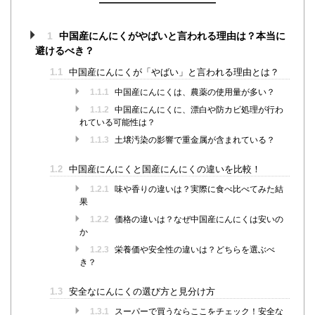
1
中国産にんにくがやばいと言われる理由は？本当に
避けるべき？
1.1
中国産にんにくが「やばい」と言われる理由とは？
1.1.1
中国産にんにくは、農薬の使用量が多い？
1.1.2
中国産にんにくに、漂白や防カビ処理が行わ
れている可能性は？
1.1.3
土壌汚染の影響で重金属が含まれている？
1.2
中国産にんにくと国産にんにくの違いを比較！
1.2.1
味や香りの違いは？実際に食べ比べてみた結
果
1.2.2
価格の違いは？なぜ中国産にんにくは安いの
か
1.2.3
栄養価や安全性の違いは？どちらを選ぶべ
き？
1.3
安全なにんにくの選び方と見分け方
1.3.1
スーパーで買うならここをチェック！安全な