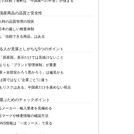
との比較で過剰な『中国産への不安』が強まる
国産商品の品質と安全性
入時の品質管理の現状
日本の厳しい検査体制
も「信頼できる商品」はある
る人が見落としがちな5つのポイント
の「原産国」表示だけでは見抜けないこと
地よりも「ブランド管理体制」が重要
国産＝全部安かろう悪かろう」は偏見かも
は国ではなく“企業ごと”に違う
にもリスクはある。中国産だけを責めない視点
選ぶためのチェックポイント
るメーカー・輸入業者を見極める
証マークや検査情報の確認方法
SNS情報は「一次ソース」で見る