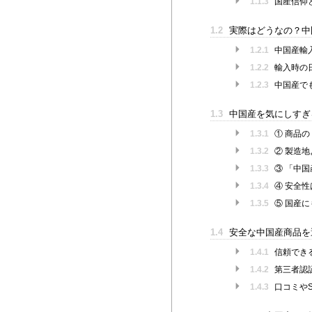
1.1.3
国産信仰
1.2
実際はどうなの？中
1.2.1
中国産輸
1.2.2
輸入時の
1.2.3
中国産で
1.3
中国産を気にしすぎ
1.3.1
① 商品
1.3.2
② 製造
1.3.3
③ 「中
1.3.4
④ 安全性
1.3.5
⑤ 国産
1.4
安全な中国産商品を
1.4.1
信頼でき
1.4.2
第三者認
1.4.3
口コミや