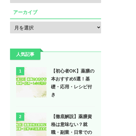
アーカイブ
人気記事
【初心者OK】薬膳の
1
本おすすめ5選！基
礎・応用・レシピ付
き
【徹底解説】薬膳資
2
格は意味ない？就
職・副業・日常での