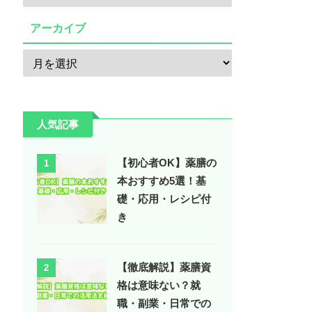
アーカイブ
人気記事
【初心者OK】薬膳の
1
本おすすめ5選！基
礎・応用・レシピ付
き
【徹底解説】薬膳資
2
格は意味ない？就
職・副業・日常での