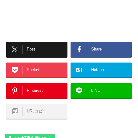
Post
Share
Pocket
Hatena
Pinterest
LINE
URLコピー