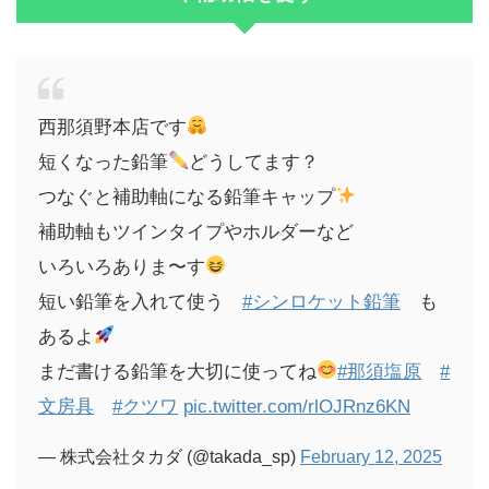
西那須野本店です
短くなった鉛筆
どうしてます？
つなぐと補助軸になる鉛筆キャップ
補助軸もツインタイプやホルダーなど
いろいろありま〜す
短い鉛筆を入れて使う
#シンロケット鉛筆
も
あるよ
まだ書ける鉛筆を大切に使ってね
#那須塩原
#
文房具
#クツワ
pic.twitter.com/rlOJRnz6KN
— 株式会社タカダ (@takada_sp)
February 12, 2025